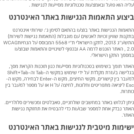
עליה הוא פועל ובאמצעות טכנולוגיות מסייעות לנגישות .
ביצוע התאמות הנגישות באתר האינטרנט
התאמות הנגישות באתר בוצעו בהתאם לסימן ג': שירותי אינטרנט
בתקנות שוויון זכויות לאנשים עם מוגבלות (התאמות נגישות לשירות)
התשע"ג 2013, לתקן הישראלי ת"י 5568 המבוסס על הנחיותWCAG
2.0 , האתר הונגש לרמה AA ובכפוף לשינויים והתאמות שבוצעו
במסמך התקן הישראלי.
האתר תומך בשימוש בטכנולוגיות מסייעות כגון תוכנות הקראת מסך,
בגלישה בעזרת מקלדת על ידי שימוש במקשי ה-Tab וה-Shift+Tab
למעבר בין קישורים, מקשי החיצים, מקש ה-Enter לבחירה, מקש ה-
Esc ליציאה מתפריטים וחלונות, לחיצה על H או על מספר למעבר בין
כותרות.
ניתן לגלוש באתר במחשבים שולחניים, טאבלטים ומכשירים סלולריים.
האתר נבדק אחת למספר שבועות כדי להבטיח את תחזוקת נגישות
האתר.
ישימות מיטבית לנגישות באתר האינטרנט