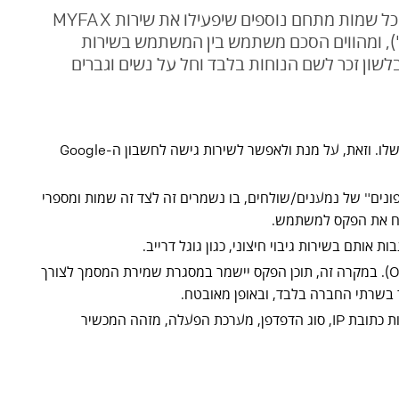
מדיניות פרטיות זו מסדירה את השימוש באתר באתר הפועל בשמות המתחם www.myfax.co.il ו- www.fax4.biz ובכל שמות מתחם נוספים שיפעילו את שירות MYFAX
שם אליו באתר (להלן: "השירות"), ומהווים הסכם משתמש בין המשתמש בשירות
שון זכר לשם הנוחות בלבד וחל על נשים וגברים
כל משתמש הנרשם לשירות נדרש למסור שם, כתובת דואר אלקטרוני ומספר טלפון סלולרי או להרשם log-in באמצעות חשבון ה-Google שלו. וזאת, על מנת ולאפשר לשירות גישה לחשבון ה-Google
ים" של נמענים/שולחים, בו נשמרים זה לצד זה שמות ומספרי
לח את הפקס למשתמש.
ותם בשירות גיבוי חיצוני, כגון גוגל דרייב.
בנוסף, ובכפוף לאמור בתנאי השימוש, כאשר המשתמש בוחר בכך אנו נעזרים בספק שירותים חיצוני לסריקת ופקסים והפיכתם לטקסט (OCR). במקרה זה, תוכן הפקס יישמר במסגרת שמירת המסמך לצורך
אנו אוספים (בעצמנו או באמצעות שירותים חיצוניים כגון גוגל אנליטיקס) גם מידע אנונימי לגבי המחשב ו/או המכשיר הסלולרי שבידך, לרבות כתובת IP, סוג הדפדפן, מערכת הפעלה, מזהה המכשיר