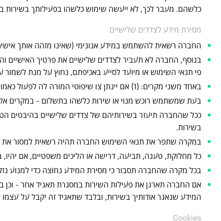
כלשהם. מעבר לכך, לא ייעשה שימוש כלשהו בפעילותך בשירות בחשבון ה-le
מסירת מידע לצדדים שלישיים
החברה רשאית להשתמש במידע אנונימי (שאינו מזהה אותך אישית)
בנוסף, החברה לא תעביר לצדדים שלישיים את פרטיך האישיים והמ
פי תנאי השימוש או מיועד לסייע באכיפתם, נחוץ על מנת לשמור ע
באחד משני מקרים: (1) אם יינתן צו שיפוטי המורה לה לפעול כאמור; או (2) במסגרת הליכים משפטיים בהם תהיה מעורבת החברה אם חשיפת הפרטים תהיה נחוצה לשם ניהול הגנתה או תביעתה.
בעת שמשתמש רוכש מנוי או שירות כלשהו בתשלום - במקרים אל
ככל שהחברה תיעזר בשירותיהם של צדדים שלישיים בהיבטים הטכנ
בשירות.
במקרה שתפר את תנאי השימוש החברה תהיה רשאית למסור את ה
כל מחלוקת, טענה, תביעה, דרישה או הליכים משפטיים, אם יהיו, ב
בכל מקרה שהחברה תסבור כי מסירת המידע נחוצה כדי למנוע נזק ח
אם החברה תארגן את פעילות השירות במסגרת תאגיד אחר - וכן ב
המידע שנאגר אודותיך בשירות, ובלבד שתאגיד זה יקבל על עצמו את
Cookies