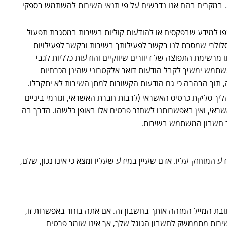
. במקרים בהם אנו נדרשים על פי תנאי השירות להשתמש בספקי
פו למידע שבפקסים או להודעות קוליות בשירות במסגרת תפעול
סלולרי שמסרת לנו בקשר לפעילותך בשירות ובקשר לפעילויות
רשימת התפוצה של דיוורים שיווקיים והודעות כלליות לגבי
משתמש ימשיך לקבל הודעות דואר אלקטרוני שהינן הכרחיות
תוך הבהרה כי גם הודעות הקשורות למתן השירות לא יתקבלו.
ך סליקת כרטיס האשראי (לרבות חברת האשראי, וגורמי ביניים
שראי, ואין באפשרותנו לשחזר פרטים אלו באופן כלשהו. הדרך בה
רך חשבון המשתמש בשירות.
ידי אפוטרופוסו, במידע המוחזק עליו. אדם שעיין במידע שעליו ומצא כי אינו נכון, שלם,
 זאת תוך שימוש בכתובת המייל המזהה אותך בחשבון זה. אם אתה בוחר באפשרות זו,
 באמצעות חשבון ה- Google Drive שלך. כאשר אתה עושה זאת, השירות מתממשק לחשבון הגוגל שלך, אך אינו שומר פרטים