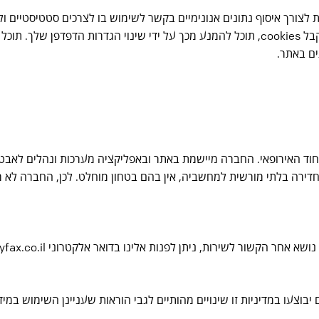
צורך תפעולו השוטף, לרבות לצורך איסוף נתונים אנונימיים בקשר לשימוש בו לצרכים 
האפשרות להשאר רשום במהלך הפעילות), ועוד. אם אינך רוצה לקבל cookies, תוכל להמנע מכך 
 האירופאי. החברה מיישמת באתר ובאפליקציה מערכות ונהלים לאבטחת
ירה בלתי מורשית למחשביה, אין בהם בטחון מוחלט. לכן, החברה לא מ
ות, ניתן לפנות אלינו בדואר אלקטרוני info@myfax.co.il ונשתדל לסייע לך בהקדם
בוצעו במדיניות זו שינויים מהותיים לגבי הוראות שעניינן השימוש במ