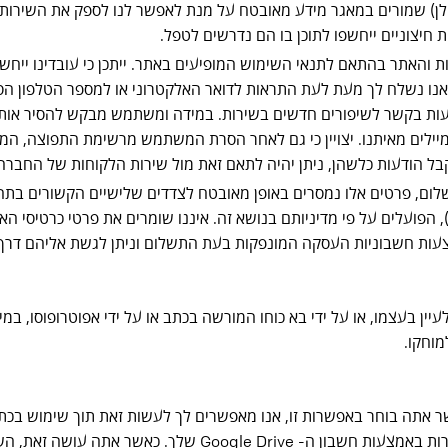
לן) שמורים במאגר מידע מאובטח על מנת לאפשר לנו לספק את השירות
 והאתר בהתאם לתנאי השימוש המופיעים באתר. ייתכן כי עובדינו ייחש
. אנו נשלח לך מעת לעת התראות לדואר האלקטרוני או למספר הטלפון ה
עות בקשר לשיפורים חדשים בשירות. במידה ומשתמש מבקש להסיר אותו מ
במיילים מאיתנו. יצויין כי גם לאחר הסרת המשתמש מרשימת התפוצה, ה
 הודעות כלשהן, ניתן יהיה לתאם זאת מול שירות הלקוחות של החברה, 
, פרטים אלו נמסרים באופן מאובטח לצדדים שלישיים הקשורים בתהלי
הפועלים על פי מדיניותם בנושא זה. איננו שומרים את פרטי כרטיסי הא
באמצעות חשבוניות העסקה המונפקות בעת התשלום וניתן לגשת אליהם ד
הגנת הפרטיות, התשמ"א-1981, כל אדם זכאי לעיין בעצמו, או על ידי בא כוחו המורשה בכתב או על 
מוחקו.
נס לשירות באמצעות חשבון ה-Google שלך. כאשר אתה בוחר באפשרות זו, אנו מאפשרים לך לעשות
תוכל במהלך השימוש בשירות לבצע גיבוי חיצוני של הפקסים בשירות