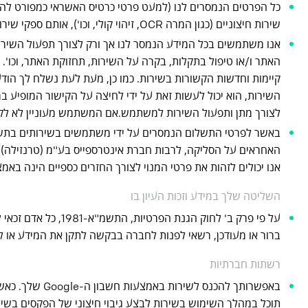
כל הפרטים הנמסרים לנו (למעט פרטי כרטיס האשראי כמפורט לה
שירות חיצוניים (כגון המרה OCR, זיהוי קולי, וכו'), אותם ספקי שירות חיצוניים ייחשפו לתוכן בו הם נדרשים לטפל.
אנו משתמשים בכל המידע הנמסר לנו אך ורק לצורך תפעול השירות
האתר ו/או טיפול בתקלות, בקרה על השירות, תחזוקת האתר, וכו'
קיימות וחדשות הקשורות בשירות. כמו כן, מעת לעת נשלח לך הוד
השירות, הוא יכול לעשות זאת על ידי לחיצה על הקישור המופיע 
לצורך מתן ותפעול השירות למשתמש.אם המשתמש מעוניין לא לקבל
באשר לפרטי התשלום הנמסרים על ידי משתמשים בשירותים בתשלום
האחראים על הסליקה, לרבות חברת אינטרספייס בע"מ (טרנזילה)), 
אנו יכולים לזהות את פרטי המנוי לצורך החזרים כספיים הינה 
השליטה שלך במידע וזכות העיון בו
על פי פרק ב' לחוק 
ברור או מעודכן, רשאי לפנות לחברה בבקשה לתקן את המידע או ל
רשתות חברתיות
באפשרותך להכ