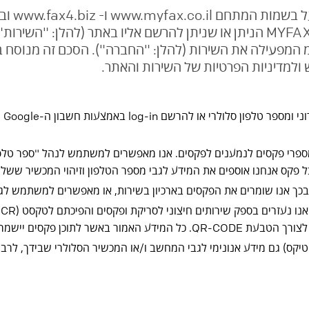
של בעלת האתר (שייקראו ביחד להלן: "האתר") ובשירות MYFAX הניתן או שניתן להר
 המפעילה את השירות (להלן: "החברה"). הסכם זה מנוסח בל
ולמדיניות הפרטיות של השירות והאתר.
רי פקסים לנמענים לפקסים. אנו מאפשרים למשתמש לנהל "ספר טלפונ
קס אנחנו אוספים את המידע לגבי מספר הטלפון וזיהוי המכשיר שש
 אנו שומרים את הפקסים בארכיון בשירות, או מאפשרים למשתמש לגבות א
י החברה בלבד, ובאופן מאובטח.