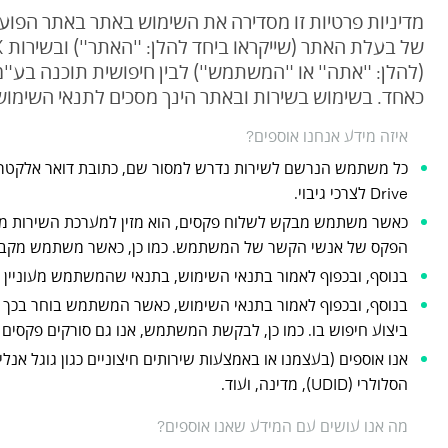
(להלן: "אתה" או "המשתמש") לבין חיפושית תוכנה בע"מ
כאחד. בשימוש בשירות ובאתר הינך מסכים לתנאי השימוש 
איזה מידע אנחנו אוספים?
Drive לצרכי גיבוי.
כאשר משתמש מבקש לשלוח פקסים, הוא מזין למערכת השירות מספ
הפקס של אנשי הקשר של המשתמש. כמו כן, כאשר משתמש מקבל פ
בנוסף, ובכפוף לאמור בתנאי השימוש, בתנאי שהמשתמש מעוניין בכך
ביצוע חיפוש בו. כמו כן, לבקשת המשתמש, אנו גם סורקים פקסים לצורך הטבעת QR-CODE. כל המידע האמור באשר לתוכן פקסים יישמר בשרת
הסלולרי (UDID), מדינה, ועוד.
מה אנו עושים עם המידע שאנו אוספים?